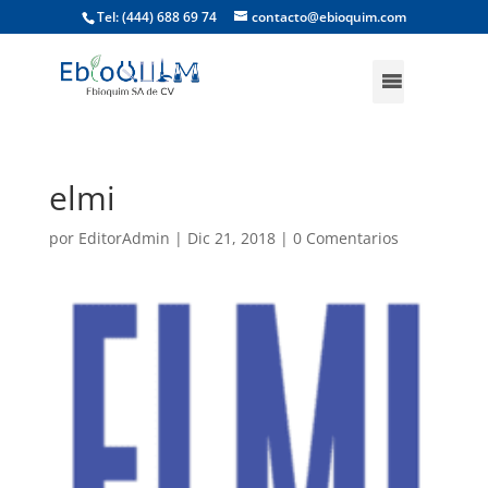
Tel: (444) 688 69 74
contacto@ebioquim.com
elmi
por
EditorAdmin
|
Dic 21, 2018
|
0 Comentarios