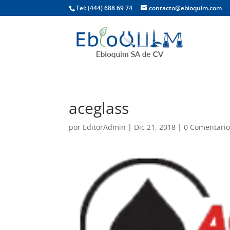
Tel: (444) 688 69 74
contacto@ebioquim.com
aceglass
por
EditorAdmin
|
Dic 21, 2018
|
0 Comentario