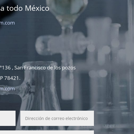
 a todo México
im
.com
136 , San Francisco de los pozos
CP 78421.
im
.com