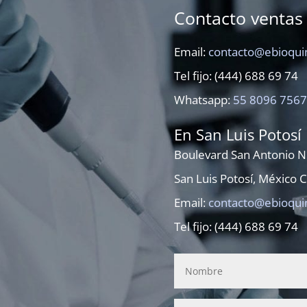
Contacto ventas
Email:
contacto@
ebioqu
Tel fijo: (444) 688 69 74
Whatsapp:
55 8096 7567
En San Luis Potosí
Boulevard San Antonio N°
San Luis Potosí, México 
Email:
contacto@
ebioqu
Tel fijo: (444) 688 69 74