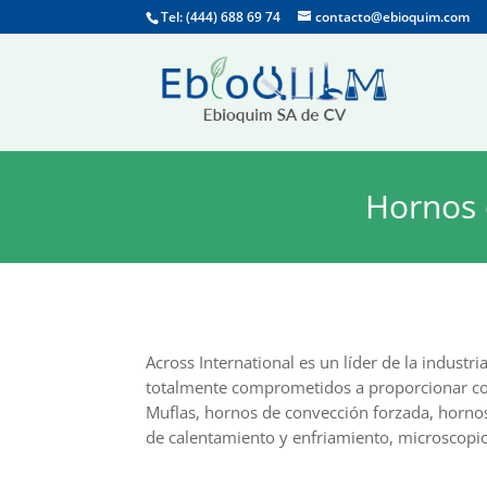
Tel: (444) 688 69 74
contacto@ebioquim.com
Hornos 
Across International es un líder de la indust
totalmente comprometidos a proporcionar con
Muflas, hornos de convección forzada, hornos 
de calentamiento y enfriamiento, microscopio