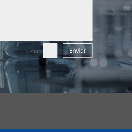
Enviar
=
8 + 12